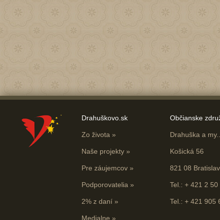
Drahuškovo.sk
Občianske zdru
Zo života
»
Drahuška a my...
Naše projekty
»
Košická 56
Pre záujemcov
»
821 08 Bratisla
Podporovatelia
»
Tel.: + 421 2 50
2% z daní
»
Tel.: + 421 905
Medialne
»