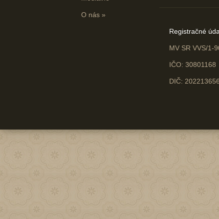
O nás
»
Registračné úda
MV SR VVS/1-9
IČO: 30801168
DIČ: 20221365