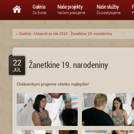
Galéria
Naše projekty
Naše služby
P
Zo života
Na čom pracujeme
Čo poskytujeme
P
↳
Galéria
·
Udalosti za rok 2016
·
Žanetkine 19. narodeniny
22
Žanetkine 19. narodeniny
JÚL
Oslávenkyni prajeme všetko najlepšie!