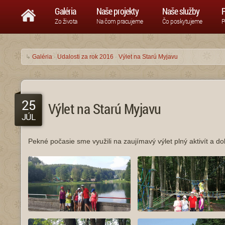
Galéria
Naše projekty
Naše služby
P
Zo života
Na čom pracujeme
Čo poskytujeme
P
↳
Galéria
·
Udalosti za rok 2016
·
Výlet na Starú Myjavu
25
Výlet na Starú Myjavu
JÚL
Pekné počasie sme využili na zaujímavý výlet plný aktivít a do