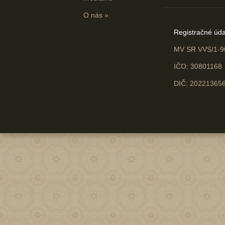
O nás
»
Registračné úda
MV SR VVS/1-9
IČO: 30801168
DIČ: 20221365