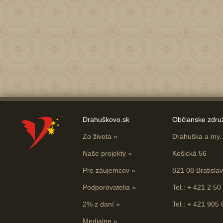
Drahuškovo.sk
Občianske zdru
Zo života
»
Drahuška a my...
Naše projekty
»
Košická 56
Pre záujemcov
»
821 08 Bratisla
Podporovatelia
»
Tel.: + 421 2 50
2% z daní
»
Tel.: + 421 905
Medialne
»