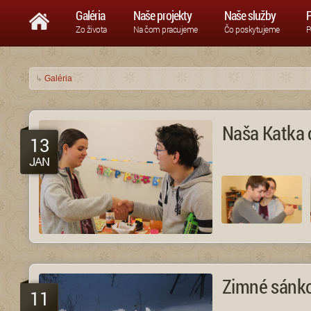
Galéria
Naše projekty
Naše služby
P
Zo života
Na čom pracujeme
Čo poskytujeme
P
↳
Galéria
Naša Katka o
13
JAN
Zimné sánk
11