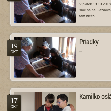
V piatok 19.10.2018 
sme sa na Gazdovský
tam niečo...
Priadky
19
...
OKT
Kamilko oslá
17
OKT