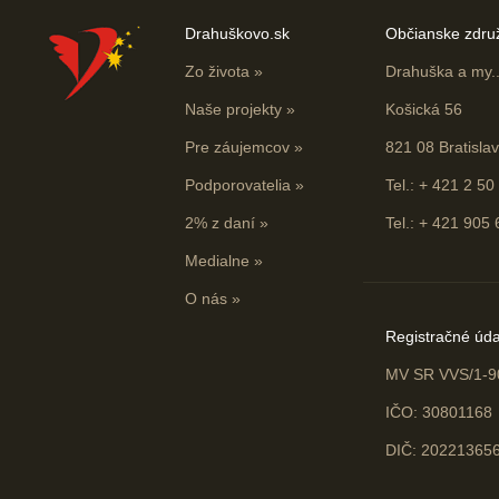
Drahuškovo.sk
Občianske zdru
Zo života
»
Drahuška a my...
Naše projekty
»
Košická 56
Pre záujemcov
»
821 08 Bratisla
Podporovatelia
»
Tel.: + 421 2 50
2% z daní
»
Tel.: + 421 905
Medialne
»
O nás
»
Registračné úda
MV SR VVS/1-9
IČO: 30801168
DIČ: 20221365