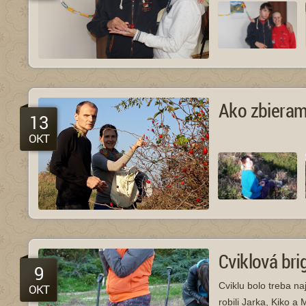
Ako zbieram
13
OKT
Cviklová bri
9
Cviklu bolo treba n
OKT
robili Jarka, Kiko a