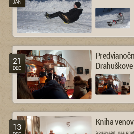
JAN
Predvianočn
21
Drahuškove
DEC
Kniha veno
13
Spisovateľ, náš pria
DEC