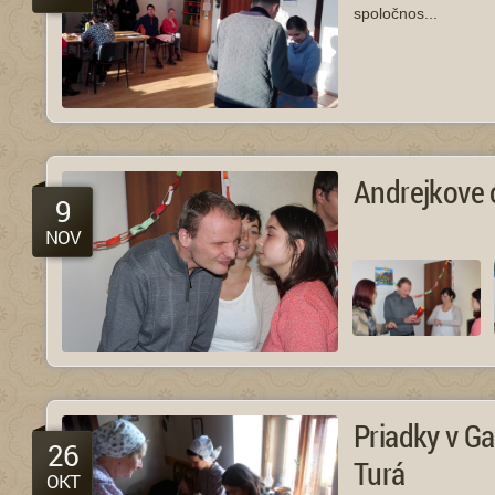
spoločnos...
Andrejkove 
9
NOV
Priadky v G
26
Turá
OKT