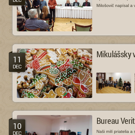
Milošovič napísal a 
Mikulášsky 
11
DEC
Bureau Veri
10
Naši milí priatelia a
DEC