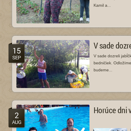
Kamil a...
V sade dozre
15
V sade dozreli jabĺč
SEP
bedničiek. Odložíme 
budeme...
Horúce dni 
2
AUG